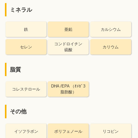
ミネラル
鉄
亜鉛
カルシウム
コンドロイチン
セレン
カリウム
硫酸
脂質
DHA /EPA （ｵﾒｶﾞ3
コレステロール
脂肪酸）
その他
イソフラボン
ポリフェノール
リコピン