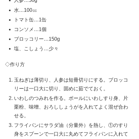
人参…50g
水…100㏄
トマト缶…1缶
コンソメ…1個
ブロッコリー…150g
塩、こしょう…少々
◇作り方
玉ねぎは薄切り、人参は短冊切りにする。ブロッコ
リーは一口大に切り、固めに茹でておく。
いわしのつみれを作る。ボールにいわしすり身、片
栗粉、味噌、おろししょうがを入れてよく混ぜ合わ
せる。
フライパンにサラダ油（分量外）を熱し、①のすり
身をスプーンで一口大に丸めてフライパンに入れて