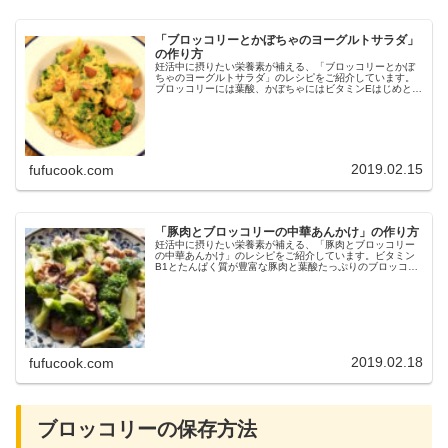
「ブロッコリーとかぼちゃのヨーグルトサラダ」
の作り方
妊活中に摂りたい栄養素が補える、「ブロッコリーとかぼ
ちゃのヨーグルトサラダ」のレシピをご紹介しています。
ブロッコリーには葉酸、かぼちゃにはビタミンEはじめとし
た栄養がたっぷり。ぜひ妊活中の食事の参考にして下さ
い。
2019.02.15
fufucook.com
「豚肉とブロッコリーの中華あんかけ」の作り方
妊活中に摂りたい栄養素が補える、「豚肉とブロッコリー
の中華あんかけ」のレシピをご紹介しています。ビタミン
B1とたんぱく質が豊富な豚肉と葉酸たっぷりのブロッコリ
ー、食物繊維が豊富なきくらげを使い、疲労回復ととも
に、腸内環境も整えて、元気を取り戻します。ぜひ妊活中
の食事の参考にして下さい。
2019.02.18
fufucook.com
ブロッコリーの保存方法