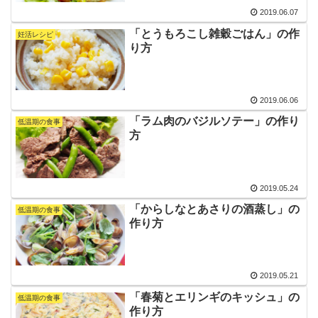
2019.06.07
「とうもろこし雑穀ごはん」の作
妊活レシピ
り方
2019.06.06
「ラム肉のバジルソテー」の作り
低温期の食事
方
2019.05.24
「からしなとあさりの酒蒸し」の
低温期の食事
作り方
2019.05.21
「春菊とエリンギのキッシュ」の
低温期の食事
作り方