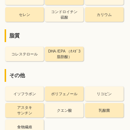
コンドロイチン
セレン
カリウム
硫酸
脂質
DHA /EPA （ｵﾒｶﾞ3
コレステロール
脂肪酸）
その他
イソフラボン
ポリフェノール
リコピン
アスタキ
クエン酸
乳酸菌
サンチン
食物繊維