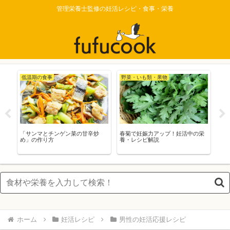
管理栄養士監修の妊活レシピ・食事・栄養
低温期の食事
野菜・いも類・果物
野菜・いも
「サンマとチンゲン菜の甘辛炒
春菊で妊娠力アップ！妊活中の栄
干し椎茸で
め」の作り方
養・レシピ解説
の栄養・レ
ホーム
妊活レシピ
男性の妊活応援レシピ