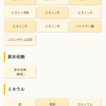
ビタミンB群
ビタミンE
ビタミンA
ビタミンC
ビタミンD
パントテン酸
コエンザイムQ10
炭水化物
炭水化物
（糖質）
ミネラル
鉄
亜鉛
カルシウム