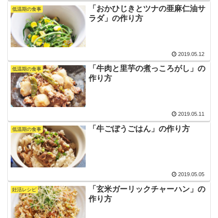
「おかひじきとツナの亜麻仁油サ
低温期の食事
ラダ」の作り方
2019.05.12
「牛肉と里芋の煮っころがし」の
低温期の食事
作り方
2019.05.11
「牛ごぼうごはん」の作り方
低温期の食事
2019.05.05
「玄米ガーリックチャーハン」の
妊活レシピ
作り方