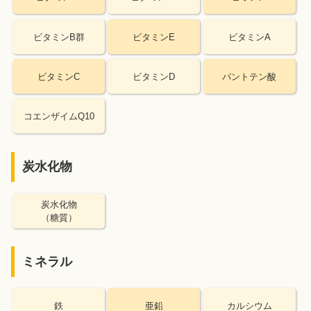
ビタミンB群
ビタミンE
ビタミンA
ビタミンC
ビタミンD
パントテン酸
コエンザイムQ10
炭水化物
炭水化物
（糖質）
ミネラル
鉄
亜鉛
カルシウム