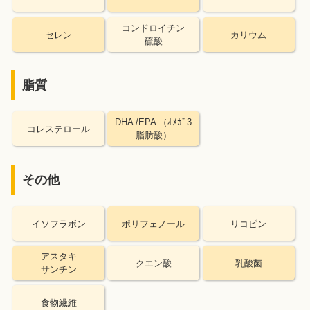
コンドロイチン
セレン
カリウム
硫酸
脂質
DHA /EPA （ｵﾒｶﾞ3
コレステロール
脂肪酸）
その他
イソフラボン
ポリフェノール
リコピン
アスタキ
クエン酸
乳酸菌
サンチン
食物繊維