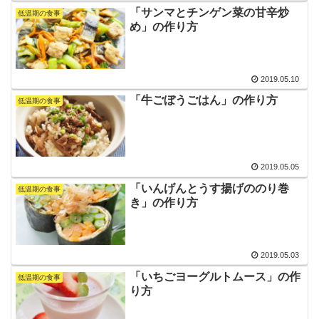
「サンマとチンゲン菜の甘辛炒
低温期の食事
め」の作り方
2019.05.10
「牛ごぼうごはん」の作り方
低温期の食事
2019.05.05
「いんげんとうす揚げののり巻
低温期の食事
き」の作り方
2019.05.03
「いちごヨーグルトムース」の作
低温期の食事
り方