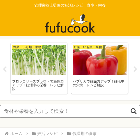
管理栄養士監修の妊活レシピ・食事・栄養
野菜・いも類・果物
野菜・いも類・果物
低
活
ブロッコリースプラウトで妊娠力
パプリカで妊娠力アップ！妊活中
「
アップ！妊活中の栄養・レシピ解
の栄養・レシピ解説
り
説
ホーム
妊活レシピ
低温期の食事