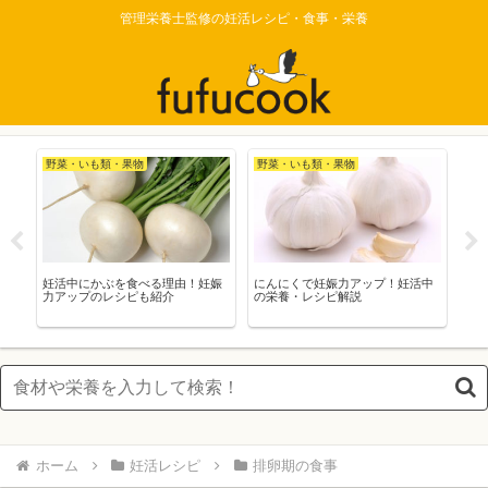
管理栄養士監修の妊活レシピ・食事・栄養
野菜・いも類・果物
野菜・いも類・果物
低
め
妊活中にかぶを食べる理由！妊娠
にんにくで妊娠力アップ！妊活中
「
力アップのレシピも紹介
の栄養・レシピ解説
作
ホーム
妊活レシピ
排卵期の食事