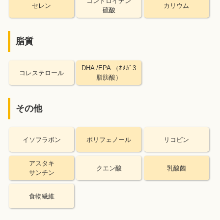
コンドロイチン
セレン
カリウム
硫酸
脂質
DHA /EPA （ｵﾒｶﾞ3
コレステロール
脂肪酸）
その他
イソフラボン
ポリフェノール
リコピン
アスタキ
クエン酸
乳酸菌
サンチン
食物繊維