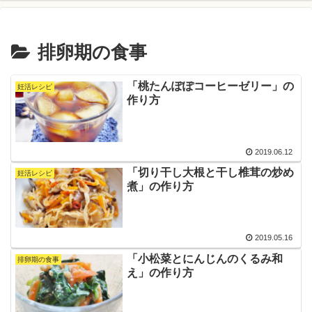
排卵期の食事
「桃たんぽぽコーヒーゼリー」の
妊活レシピ
作り方
2019.06.12
「切り干し大根と干し椎茸の炒め
妊活レシピ
煮」の作り方
2019.05.16
「小松菜とにんじんのくるみ和
排卵期の食事
え」の作り方