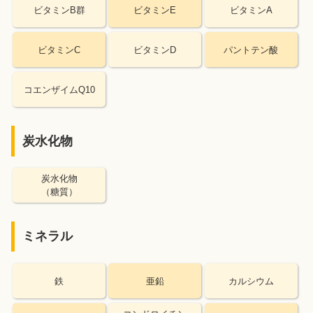
ビタミンB群
ビタミンE
ビタミンA
ビタミンC
ビタミンD
パントテン酸
コエンザイムQ10
炭水化物
炭水化物
（糖質）
ミネラル
鉄
亜鉛
カルシウム