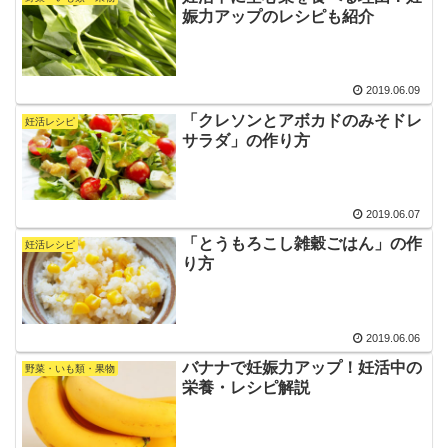
娠力アップのレシピも紹介
2019.06.09
「クレソンとアボカドのみそドレ
妊活レシピ
サラダ」の作り方
2019.06.07
「とうもろこし雑穀ごはん」の作
妊活レシピ
り方
2019.06.06
バナナで妊娠力アップ！妊活中の
野菜・いも類・果物
栄養・レシピ解説