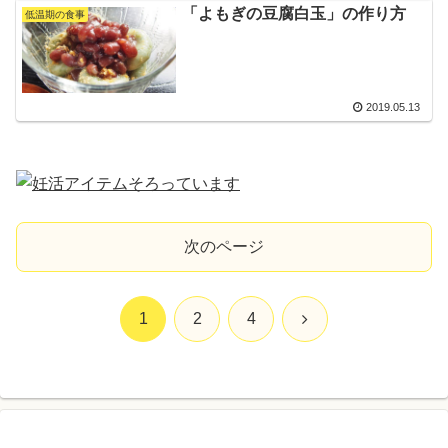
「よもぎの豆腐白玉」の作り方
低温期の食事
2019.05.13
次のページ
次
1
2
4
へ