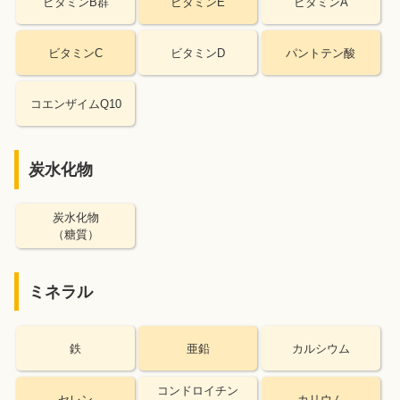
ビタミンB群
ビタミンE
ビタミンA
ビタミンC
ビタミンD
パントテン酸
コエンザイムQ10
炭水化物
炭水化物
（糖質）
ミネラル
鉄
亜鉛
カルシウム
コンドロイチン
セレン
カリウム