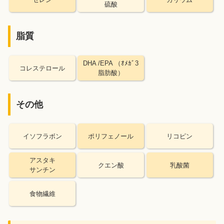
硫酸
脂質
DHA /EPA （ｵﾒｶﾞ3
コレステロール
脂肪酸）
その他
イソフラボン
ポリフェノール
リコピン
アスタキ
クエン酸
乳酸菌
サンチン
食物繊維