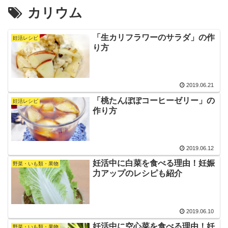
カリウム
「生カリフラワーのサラダ」の作
妊活レシピ
り方
2019.06.21
「桃たんぽぽコーヒーゼリー」の
妊活レシピ
作り方
2019.06.12
妊活中に白菜を食べる理由！妊娠
野菜・いも類・果物
力アップのレシピも紹介
2019.06.10
妊活中に空心菜を食べる理由！妊
野菜・いも類・果物