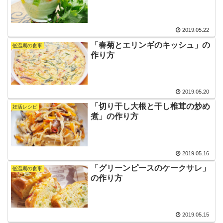
2019.05.22
「春菊とエリンギのキッシュ」の
低温期の食事
作り方
2019.05.20
「切り干し大根と干し椎茸の炒め
妊活レシピ
煮」の作り方
2019.05.16
「グリーンピースのケークサレ」
低温期の食事
の作り方
2019.05.15