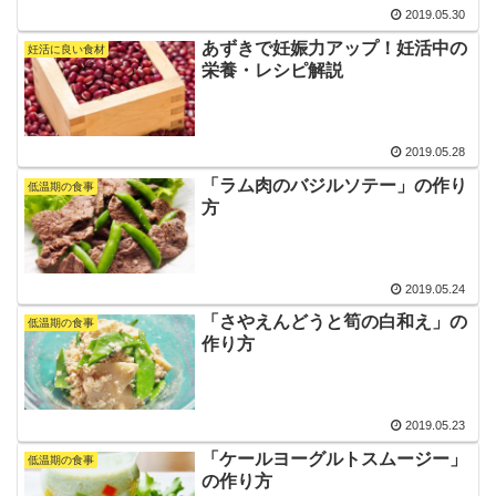
2019.05.30
あずきで妊娠力アップ！妊活中の
妊活に良い食材
栄養・レシピ解説
2019.05.28
「ラム肉のバジルソテー」の作り
低温期の食事
方
2019.05.24
「さやえんどうと筍の白和え」の
低温期の食事
作り方
2019.05.23
「ケールヨーグルトスムージー」
低温期の食事
の作り方