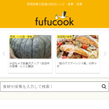
管理栄養士監修の妊活レシピ・食事・栄養
野菜・いも類・果物
低温期の食事
妊
ッ
かぼちゃで妊娠力アップ！妊活中
「鮭のアクアパッツァ風」の作り
妊
の栄養・レシピ解説
方
力