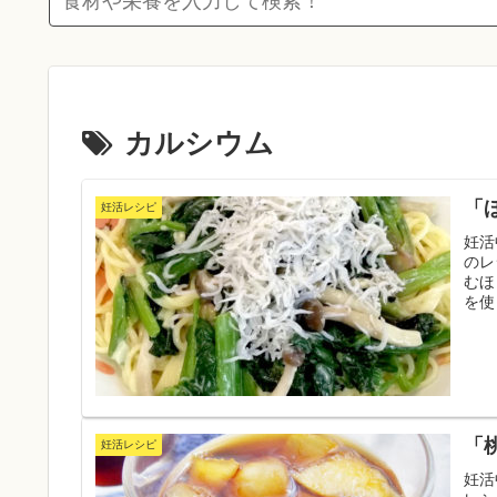
カルシウム
「
妊活レシピ
妊活
のレ
むほ
を使
中の
「
妊活レシピ
妊活