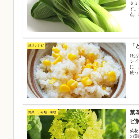
タミ
す。
点、
いま
「
妊活レシピ
妊活
シピ
に、
使っ
の食
菜
野菜・いも類・果物
ピ
菜花
の葉