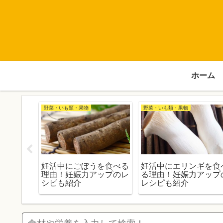
ホーム
野菜・いも類・果物
野菜・いも類・果物
を食べる
妊活中にごぼうを食べる
妊活中にエリンギを食
ップのレ
理由！妊娠力アップのレ
る理由！妊娠力アップ
シピも紹介
レシピも紹介