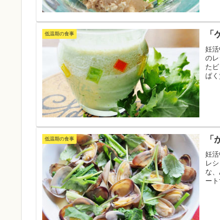
「
低温期の食事
妊活
のレ
たビ
ぱく
る栄
い。
「
低温期の食事
妊活
レシ
な、
ート
て下