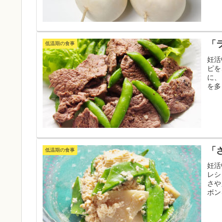
「
低温期の食事
妊活
ピを
に、
を多
ニュ
「
低温期の食事
妊活
レシ
さや
ボン
ュー