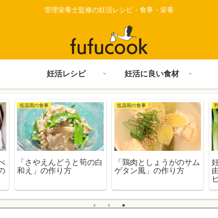
管理栄養士監修の妊活レシピ・食事・栄養
妊活レシピ
妊活に良い食材
低温期の食事
低温期の食事
べ
「さやえんどうと筍の白
「鶏肉としょうがのサム
の
和え」の作り方
ゲタン風」の作り方