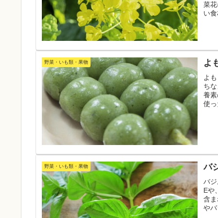
菜花
い食
食事
よ
野菜・いも類・果物
よも
ちな
養素
使っ
て下
バ
野菜・いも類・果物
バジ
Eや
含ま
やバ
の参