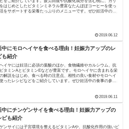
ピをご紹介しています。疲労回復や抗酸化成分を含む桃に、カリ
をはじめとしたビタミンミネラル豊富なたんぽぽコーヒーを使っ
活をサポートする栄養たっぷりのメニューです。ぜひ妊活中の食
参考にして下さい。
2019.06.12
活中にモロヘイヤを食べる理由！妊娠力アップのレ
ピも紹介
ヘイヤには妊活に必須の葉酸のほか、食物繊維やカルシウム、抗
ビタミンAとビタミンEなどが豊富です。モロヘイヤに含まれる栄
の解説をはじめ、食べる時の注意点、相性の良い食材やモロヘイ
使ったレシピなどをご紹介しています。ぜひ妊活中の食事の参考
て下さい。
2019.06.11
活中にチンゲンサイを食べる理由！妊娠力アップの
シピも紹介
ゲンサイには子宮環境を整えるビタミンAや、抗酸化作用の強いビ