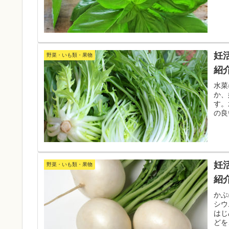
妊
野菜・いも類・果物
紹
水菜
か、
す。
の良
中の
妊
野菜・いも類・果物
紹
かぶ
シウ
はじ
どを