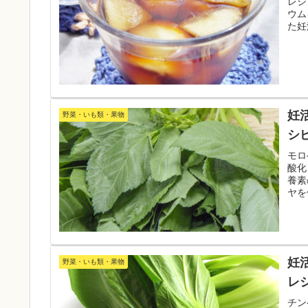
レシ
ウム
た妊
事の
妊
野菜・いも類・果物
シ
モロ
酸化
養素
ヤを
にし
妊
野菜・いも類・果物
レ
チン