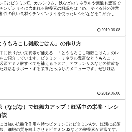
ンCとビタミンE、カルシウム、鉄などのミネラルや葉酸も豊富で
チンゲンサイに含まれる栄養素の解説をはじめ、食べる時の注意
相性の良い食材やチンゲンサイを使ったレシピなどをご紹介して
す。ぜひ妊活中の食事の参考にして下さい。
2019.06.08
とうもろこし雑穀ごはん」の作り方
中に摂りたい栄養素が補える、「とうもろこし雑穀ごはん」のレ
をご紹介しています。ビタミン・ミネラル豊富なとうもろこし
必須アミノ酸すべてを補えるキヌア、アマランサスなどの雑穀を
た妊活をサポートする栄養たっぷりのメニューです。ぜひ妊活中
事の参考にして下さい。
2019.06.06
花（なばな）で妊娠力アップ！妊活中の栄養・レシ
解説
には強い抗酸化作用を持つビタミンCとビタミンAや、妊活に必須
酸、細胞の質を向上させるビタミンB2などの栄養素が豊富です。