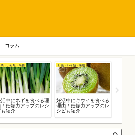
コラム
野菜・いも類・果物
野菜・いも類・果物
妊活に良い
妊活中にネギを食べる理
妊活中にキウイを食べる
妊活中
由！妊娠力アップのレシ
理由！妊娠力アップのレ
たほう
ピも紹介
シピも紹介
力アッ