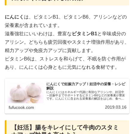
にんにく
は、ビタミンB1、ビタミンB6、アリシンなどの
栄養素が含まれています。
滋養強壮にいいわけは、豊富な
ビタミンB1
と辛味成分の
アリシン。どちらも疲労回復やスタミナ増強作用があり、
精力アップや免疫力アップに貢献します。
ビタミンB6は、ストレスを和らげて、不眠を防ぐ作用が
あり、にんにくは心身ともに元気になれる食材です。
にんにくで妊娠力アップ！妊活中の栄養・レシピ
解説
にんにくにはエネルギー代謝に有効なアリシンや、妊活中
～妊娠中までサポートするビタミンB6などの栄養素が豊富
です。にんにくに含まれる栄養素の解説をはじめ、食べる
時の注意点、相性の良い食材やにんにくを使ったレシピな
どをご紹介しています。ぜひ妊活中の食事の参考にして下
2019.03.16
fufucook.com
さい。
【妊活】腸をキレイにして牛肉のスタミ