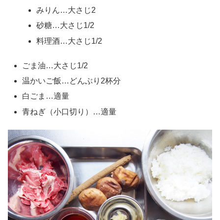
みりん…大さじ2
砂糖…大さじ1/2
料理酒…大さじ1/2
ごま油…大さじ1/2
温かいご飯…どんぶり2杯分
白ごま…適量
青ねぎ（小口切り）…適量