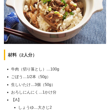
材料（2人分）
牛肉（切り落とし）…100g
ごぼう…1/2本（50g）
生しいたけ…3個（50g）
おろしにんにく…1かけ分
【A】
しょうゆ…大さじ2