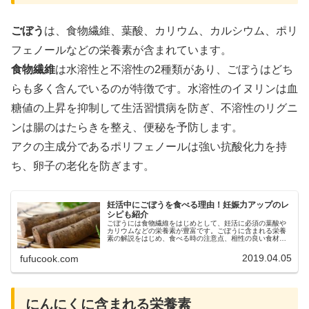
ごぼう
は、食物繊維、葉酸、カリウム、カルシウム、ポリ
フェノールなどの栄養素が含まれています。
食物繊維
は水溶性と不溶性の2種類があり、ごぼうはどち
らも多く含んでいるのが特徴です。水溶性のイヌリンは血
糖値の上昇を抑制して生活習慣病を防ぎ、不溶性のリグニ
ンは腸のはたらきを整え、便秘を予防します。
アクの主成分であるポリフェノールは強い抗酸化力を持
ち、卵子の老化を防ぎます。
妊活中にごぼうを食べる理由！妊娠力アップのレ
シピも紹介
ごぼうには食物繊維をはじめとして、妊活に必須の葉酸や
カリウムなどの栄養素が豊富です。ごぼうに含まれる栄養
素の解説をはじめ、食べる時の注意点、相性の良い食材や
ごぼうを使ったレシピなどをご紹介しています。ぜひ妊活
中の食事の参考にして下さい。
2019.04.05
fufucook.com
にんにくに含まれる栄養素