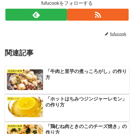
fufucookをフォローする
fufucook
関連記事
「牛肉と里芋の煮っころがし」の作り
低温期の食事
方
「ホットはちみつジンジャーレモン」
妊活レシピ
の作り方
「鶏むね肉ときのこのチーズ焼き」の
低温期の食事
作り方