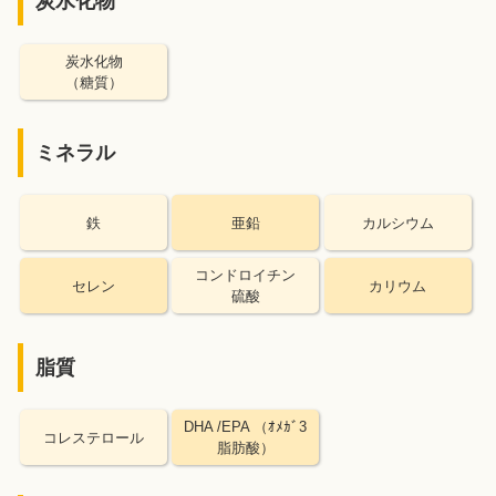
炭水化物
炭水化物
（糖質）
ミネラル
鉄
亜鉛
カルシウム
コンドロイチン
セレン
カリウム
硫酸
脂質
DHA /EPA （ｵﾒｶﾞ3
コレステロール
脂肪酸）