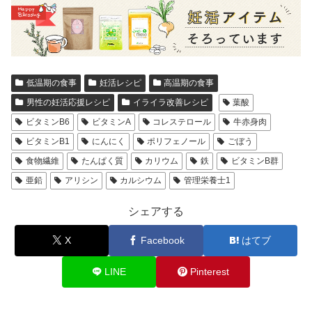
低温期の食事
妊活レシピ
高温期の食事
男性の妊活応援レシピ
イライラ改善レシピ
葉酸
ビタミンB6
ビタミンA
コレステロール
牛赤身肉
ビタミンB1
にんにく
ポリフェノール
ごぼう
食物繊維
たんぱく質
カリウム
鉄
ビタミンB群
亜鉛
アリシン
カルシウム
管理栄養士1
シェアする
X
Facebook
はてブ
LINE
Pinterest