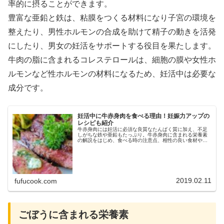
率的に摂ることができます。
豊富な亜鉛と鉄は、粘膜をつくる材料になり子宮の環境を
整えたり、男性ホルモンの合成を助けて精子の動きを活発
にしたり、男女の妊活をサポートする役目を果たします。
牛肉の脂に含まれるコレステロールは、細胞の膜や女性ホ
ルモンなど性ホルモンの材料になるため、妊活中は必要な
成分です。
妊活中に牛赤身肉を食べる理由！妊娠力アップの
レシピも紹介
牛赤身肉には妊活に必須な良質なたんぱく質に加え、不足
しがちな鉄や亜鉛もたっぷり。牛赤身肉に含まれる栄養素
の解説をはじめ、食べる時の注意点、相性の良い食材や牛
赤身肉を使ったレシピなどをご紹介しています。ぜひ妊活
中の食事の参考にして下さい。
2019.02.11
fufucook.com
ごぼうに含まれる栄養素