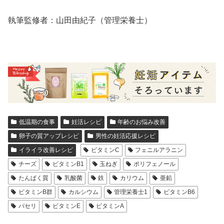
執筆監修者：山田由紀子（管理栄養士）
低温期の食事
妊活レシピ
年齢のお悩み改善
卵子の質アップレシピ
男性の妊活応援レシピ
イライラ改善レシピ
ビタミンC
フェニルアラニン
チーズ
ビタミンB1
玉ねぎ
ポリフェノール
たんぱく質
乳酸菌
鉄
カリウム
亜鉛
ビタミンB群
カルシウム
管理栄養士1
ビタミンB6
パセリ
ビタミンE
ビタミンA