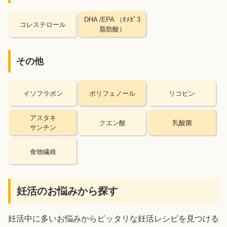
DHA /EPA （ｵﾒｶﾞ3
コレステロール
脂肪酸）
その他
イソフラボン
ポリフェノール
リコピン
アスタキ
クエン酸
乳酸菌
サンチン
食物繊維
妊活のお悩みから探す
妊活中に多いお悩みからピッタリな妊活レシピを見つける