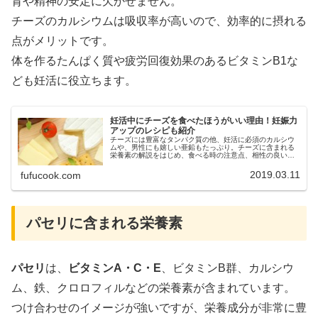
育や精神の安定に欠かせません。
チーズのカルシウムは吸収率が高いので、効率的に摂れる
点がメリットです。
体を作るたんぱく質や疲労回復効果のあるビタミンB1な
ども妊活に役立ちます。
妊活中にチーズを食べたほうがいい理由！妊娠力
アップのレシピも紹介
チーズには豊富なタンパク質の他、妊活に必須のカルシウ
ムや、男性にも嬉しい亜鉛もたっぷり。チーズに含まれる
栄養素の解説をはじめ、食べる時の注意点、相性の良い食
材やチーズを使ったレシピなどをご紹介しています。ぜひ
妊活中の食事の参考にして下さい。
2019.03.11
fufucook.com
パセリに含まれる栄養素
パセリ
は、
ビタミンA・C・E
、ビタミンB群、カルシウ
ム、鉄、クロロフィルなどの栄養素が含まれています。
つけ合わせのイメージが強いですが、栄養成分が非常に豊