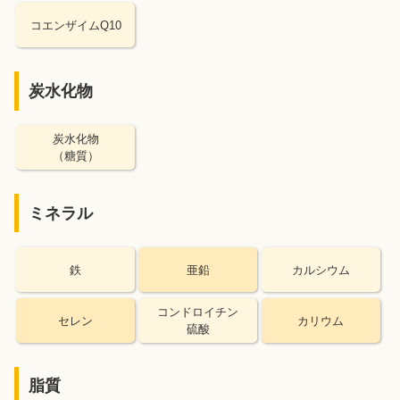
コエンザイムQ10
炭水化物
炭水化物
（糖質）
ミネラル
鉄
亜鉛
カルシウム
コンドロイチン
セレン
カリウム
硫酸
脂質