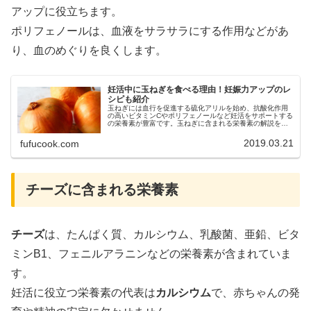
アップに役立ちます。
ポリフェノールは、血液をサラサラにする作用などがあ
り、血のめぐりを良くします。
妊活中に玉ねぎを食べる理由！妊娠力アップのレ
シピも紹介
玉ねぎには血行を促進する硫化アリルを始め、抗酸化作用
の高いビタミンCやポリフェノールなど妊活をサポートする
の栄養素が豊富です。玉ねぎに含まれる栄養素の解説をは
じめ、食べる時の注意点、相性の良い食材や玉ねぎを使っ
たレシピなどをご紹介しています。ぜひ妊活中の食事の参
2019.03.21
fufucook.com
考にして下さい。
チーズに含まれる栄養素
チーズ
は、たんぱく質、カルシウム、乳酸菌、亜鉛、ビタ
ミンB1、フェニルアラニンなどの栄養素が含まれていま
す。
妊活に役立つ栄養素の代表は
カルシウム
で、赤ちゃんの発