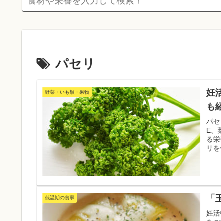
パセリ
妊
野菜・いも類・果物
も
パセ
E、
る栄
リを
にし
「
低温期の食事
妊活