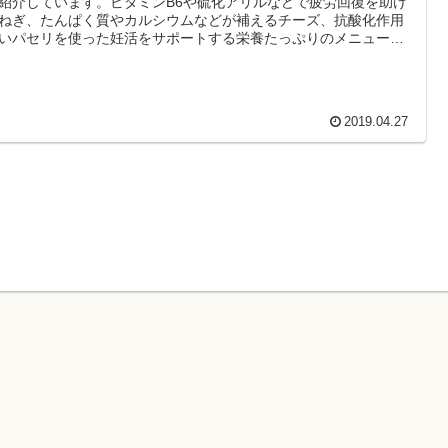
紹介しています。ビタミンB6や硫化アリルなどで疲労回復を助け
ねぎ、たんぱく質やカルシウムなどが補えるチーズ、抗酸化作用
いパセリを使った妊活をサポートする栄養たっぷりのメニューで
ぜひ妊活中の食事の参考にして下さい。
2019.04.27