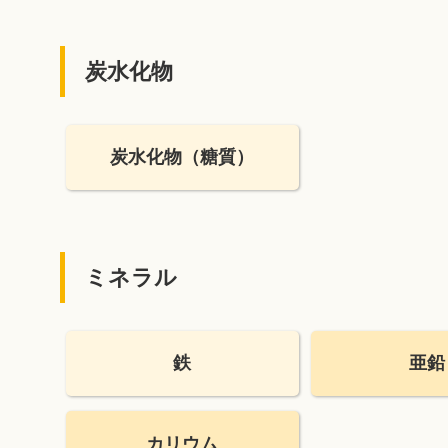
炭水化物
炭水化物
（糖質）
ミネラル
鉄
亜鉛
カリウム