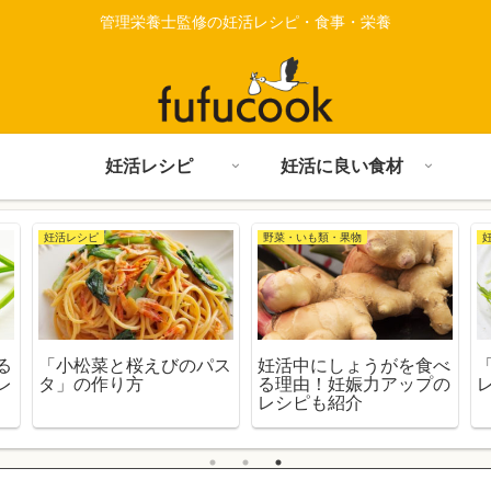
管理栄養士監修の妊活レシピ・食事・栄養
妊活レシピ
妊活に良い食材
妊活レシピ
野菜・いも類・果物
る
「小松菜と桜えびのパス
妊活中にしょうがを食べ
レ
タ」の作り方
る理由！妊娠力アップの
レシピも紹介