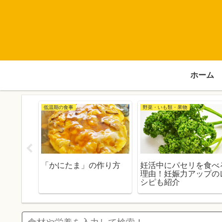
ホーム
低温期の食事
野菜・いも類・果物
煮っころ
「かにたま」の作り方
妊活中にパセリを食べ
理由！妊娠力アップの
シピも紹介