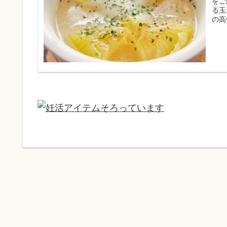
をご
る玉
の高
す。