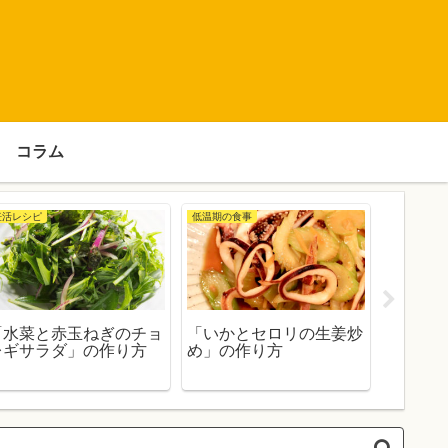
コラム
妊活レシピ
低温期の食事
野菜・いも
「水菜と赤玉ねぎのチョ
「いかとセロリの生姜炒
妊活中
レギサラダ」の作り方
め」の作り方
由！妊
ピも紹