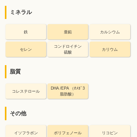
ミネラル
鉄
亜鉛
カルシウム
コンドロイチン
セレン
カリウム
硫酸
脂質
DHA /EPA （ｵﾒｶﾞ3
コレステロール
脂肪酸）
その他
イソフラボン
ポリフェノール
リコピン