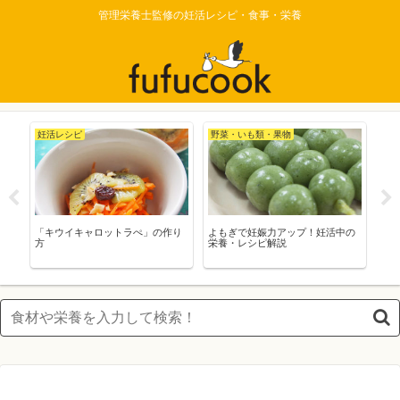
管理栄養士監修の妊活レシピ・食事・栄養
妊活レシピ
野菜・いも類・果物
妊
「キウイキャロットラぺ」の作り
よもぎで妊娠力アップ！妊活中の
「
方
栄養・レシピ解説