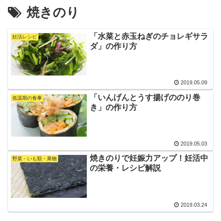
焼きのり
「水菜と赤玉ねぎのチョレギサラ
妊活レシピ
ダ」の作り方
2019.05.09
「いんげんとうす揚げののり巻
低温期の食事
き」の作り方
2019.05.03
焼きのりで妊娠力アップ！妊活中
野菜・いも類・果物
の栄養・レシピ解説
2019.03.24