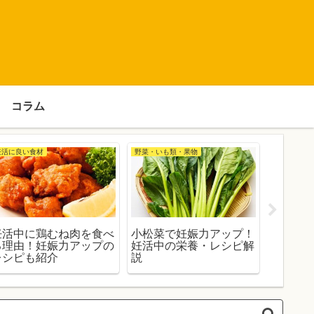
コラム
妊活に良い食材
野菜・いも類・果物
野菜・いも
妊活中に鶏むね肉を食べ
小松菜で妊娠力アップ！
アスパ
る理由！妊娠力アップの
妊活中の栄養・レシピ解
ップ！
レシピも紹介
説
シピ解