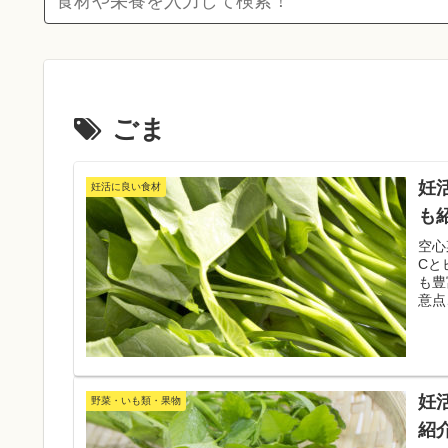
ごま
妊
妊活に良い食材
も
空心
Cと
も豊
意点
す。
妊
野菜・いも類・果物
紹