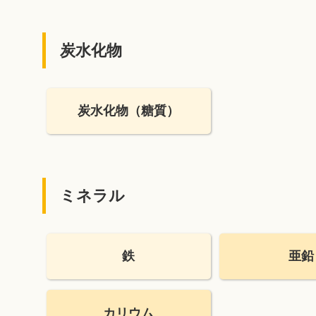
炭水化物
炭水化物
（糖質）
ミネラル
鉄
亜鉛
カリウム