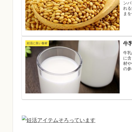
ンバ
れる
まを
にし
牛
妊活に良い食材
牛乳
に含
材や
の参