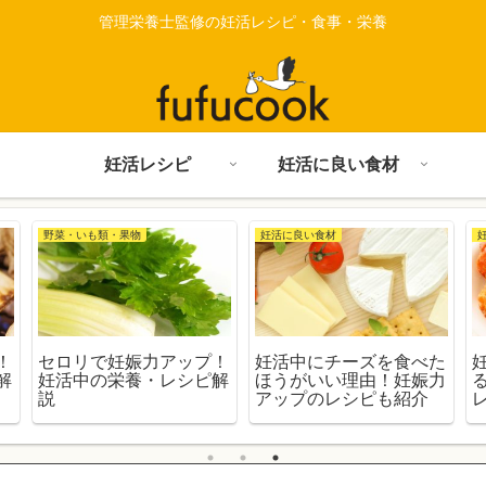
管理栄養士監修の妊活レシピ・食事・栄養
妊活レシピ
妊活に良い食材
野菜・いも類・果物
妊活に良い食材
！
セロリで妊娠力アップ！
妊活中にチーズを食べた
解
妊活中の栄養・レシピ解
ほうがいい理由！妊娠力
説
アップのレシピも紹介