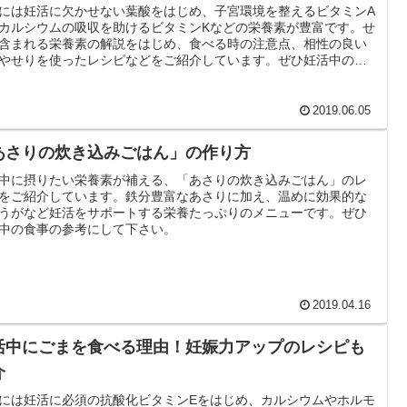
には妊活に欠かせない葉酸をはじめ、子宮環境を整えるビタミンA
カルシウムの吸収を助けるビタミンKなどの栄養素が豊富です。せ
含まれる栄養素の解説をはじめ、食べる時の注意点、相性の良い
やせりを使ったレシピなどをご紹介しています。ぜひ妊活中の食
参考にして下さい。
2019.06.05
あさりの炊き込みごはん」の作り方
中に摂りたい栄養素が補える、「あさりの炊き込みごはん」のレ
をご紹介しています。鉄分豊富なあさりに加え、温めに効果的な
うがなど妊活をサポートする栄養たっぷりのメニューです。ぜひ
中の食事の参考にして下さい。
2019.04.16
活中にごまを食べる理由！妊娠力アップのレシピも
介
には妊活に必須の抗酸化ビタミンEをはじめ、カルシウムやホルモ