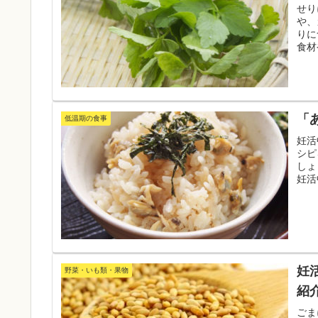
せり
や、
りに
食材
事の
「
低温期の食事
妊活
シピ
しょ
妊活
妊
野菜・いも類・果物
紹
ごま